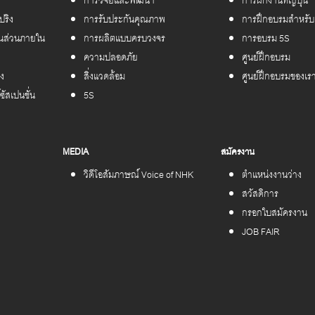
โครงการ NHK เปิดบ้าน ปันความรู้สู่ชุมชน ต่อเนื่องเป็นปี
ปริง
การรับประกันคุณภาพ
การฝึกอบรมสำหรับผ
้นส่วนภายใน
การผลิตแบบครบวงจร
การอบรม 5S
ความปลอดภัย
ศูนย์ฝึกอบรม
ิง
สิ่งแวดล้อม
ศูนย์ฝึกอบรมของเร
ซัสเปนชั่น
5S
MEDIA
สมัครงาน
วิดีโอสัมภาษณ์ Voice of NHK
ตำแหน่งงานว่าง
สวัสดิการ
กรอกใบสมัครงาน
JOB FAIR