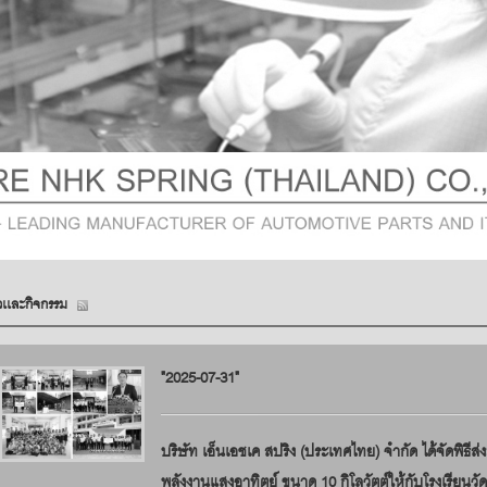
วเเละกิจกรรม
"2025-07-31"
บริษัท เอ็นเอชเค สปริง (ประเทศไทย) จำกัด ได้จัดพิธี
พลังงานแสงอาทิตย์ ขนาด 10 กิโลวัตต์ให้กับโรงเรียนว