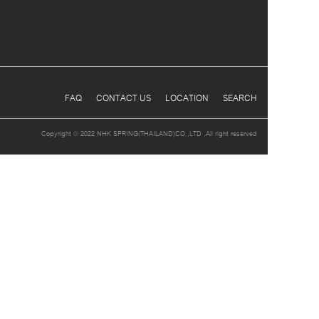
FAQ
CONTACT US
LOCATION
SEARCH
Copyright © 2022 NHK SPRING(THAILAND)CO.,LTD ,All right reserved