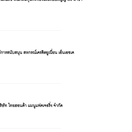
ห้การสนับสนุน สหกรณ์เครดิตยูเนี่ยน เอ็นเอชเค
ริษัท ไทยฮอนด้า แมนูแฟคเจอริ่ง จำกัด