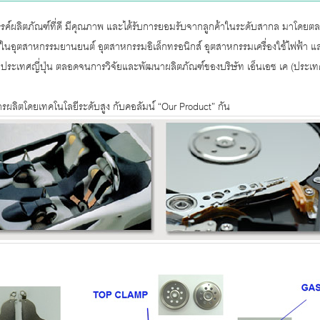
รรค์ผลิตภัณฑ์ที่ดี มีคุณภาพ และได้รับการยอมรับจากลูกค้าในระดับสากล มาโดยตลอด
ฑ์ในอุตสาหกรรมยานยนต์ อุตสาหกรรมอิเล็กทรอนิกส์ อุตสาหกรรมเครื่องใช้ไฟฟ้า แล
ะเทศญี่ปุ่น ตลอดจนการวิจัยและพัฒนาผลิตภัณฑ์ของบริษัท เอ็นเอช เค (ประเทศไ
ิตโดยเทคโนโลยีระดับสูง กับคอลัมน์ “Our Product” กัน